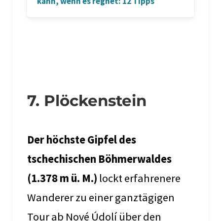
kann, wenn es regnet: 12 Tipps
7. Plöckenstein
Der höchste Gipfel des
tschechischen Böhmerwaldes
(1.378 m ü. M.)
lockt erfahrenere
Wanderer zu einer ganztägigen
Tour ab Nové Údolí über den