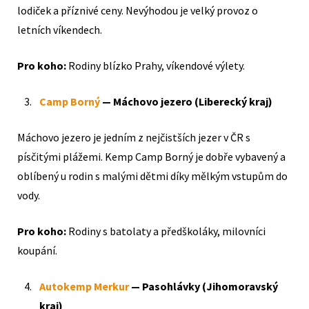
lodiček a příznivé ceny. Nevýhodou je velký provoz o
letních víkendech.
Pro koho:
Rodiny blízko Prahy, víkendové výlety.
Camp Borný
— Máchovo jezero (Liberecký kraj)
Máchovo jezero je jedním z nejčistších jezer v ČR s
písčitými plážemi. Kemp Camp Borný je dobře vybavený a
oblíbený u rodin s malými dětmi díky mělkým vstupům do
vody.
Pro koho:
Rodiny s batolaty a předškoláky, milovníci
koupání.
Autokemp Merkur
— Pasohlávky (Jihomoravský
kraj)