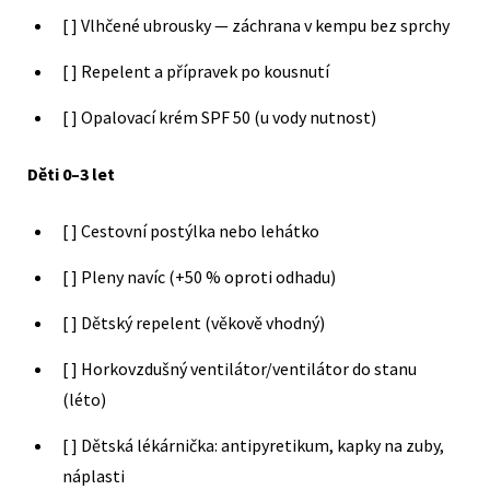
[ ] Vlhčené ubrousky — záchrana v kempu bez sprchy
[ ] Repelent a přípravek po kousnutí
[ ] Opalovací krém SPF 50 (u vody nutnost)
Děti 0–3 let
[ ] Cestovní postýlka nebo lehátko
[ ] Pleny navíc (+50 % oproti odhadu)
[ ] Dětský repelent (věkově vhodný)
[ ] Horkovzdušný ventilátor/ventilátor do stanu
(léto)
[ ] Dětská lékárnička: antipyretikum, kapky na zuby,
náplasti