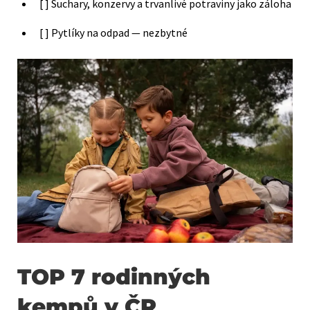
[ ] Suchary, konzervy a trvanlivé potraviny jako záloha
[ ] Pytlíky na odpad — nezbytné
TOP 7 rodinných
kempů v ČR