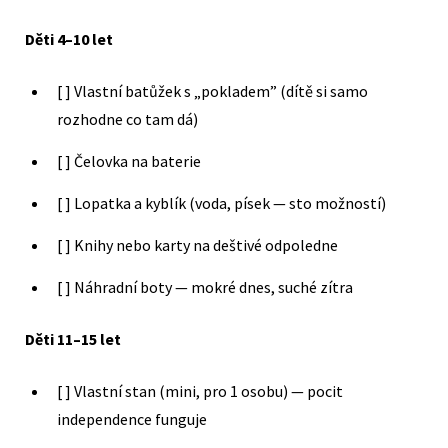
Děti 4–10 let
[ ] Vlastní batůžek s „pokladem” (dítě si samo
rozhodne co tam dá)
[ ] Čelovka na baterie
[ ] Lopatka a kyblík (voda, písek — sto možností)
[ ] Knihy nebo karty na deštivé odpoledne
[ ] Náhradní boty — mokré dnes, suché zítra
Děti 11–15 let
[ ] Vlastní stan (mini, pro 1 osobu) — pocit
independence funguje