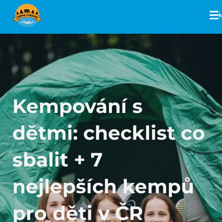
Kempování s
dětmi: checklist co
sbalit + 7
nejlepších kempů
pro děti v ČR