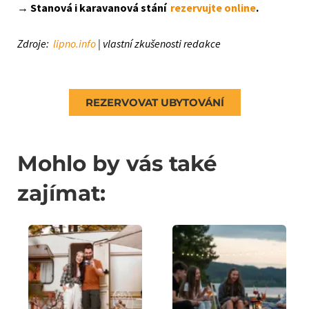
→
Stanová i karavanová stání
rezervujte online
.
Zdroje:
lipno.info
| vlastní zkušenosti redakce
REZERVOVAT UBYTOVÁNÍ
Mohlo by vás také
zajímat: