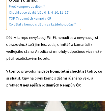
Proč kempovat s dětmi?
Checklist co sbalit (děti 0–3, 4–10, 11–15)
TOP 7 rodinných kempů v ČR
Co dělat v kempu s dětmi za každého počasí?
Děti v kempu nevyžadují Wi-Fi, nenudí se a nevynucují si
obrazovku. Stačí jim les, voda, ohniště a kamarádi z
vedlejšího stanu. A rodiče si mnohdy odpočinou více než v
pětihvězdičkovém hotelu.
V tomto průvodci najdete
kompletní checklist toho, co
si sbalit
, tipy na první kemp s dětmi různého věku a
přehled
8 nejlepších rodinných kempů v ČR
.