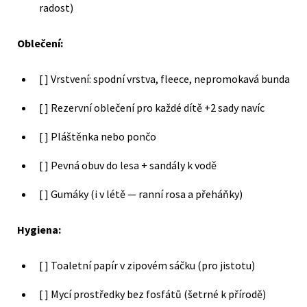
radost)
Oblečení:
[ ] Vrstvení: spodní vrstva, fleece, nepromokavá bunda
[ ] Rezervní oblečení pro každé dítě +2 sady navíc
[ ] Pláštěnka nebo pončo
[ ] Pevná obuv do lesa + sandály k vodě
[ ] Gumáky (i v létě — ranní rosa a přeháňky)
Hygiena:
[ ] Toaletní papír v zipovém sáčku (pro jistotu)
[ ] Mycí prostředky bez fosfátů (šetrné k přírodě)