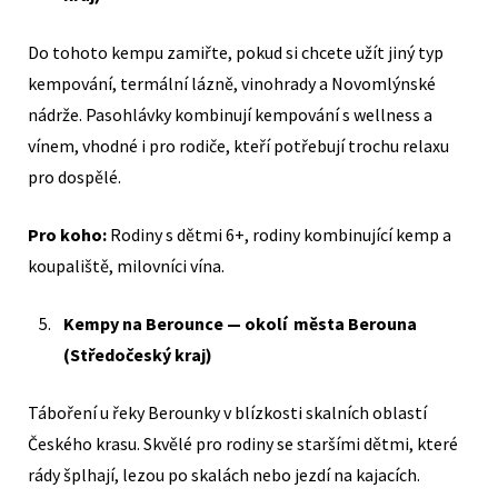
Do tohoto kempu zamiřte, pokud si chcete užít jiný typ
kempování, termální lázně, vinohrady a Novomlýnské
nádrže. Pasohlávky kombinují kempování s wellness a
vínem, vhodné i pro rodiče, kteří potřebují trochu relaxu
pro dospělé.
Pro koho:
Rodiny s dětmi 6+, rodiny kombinující kemp a
koupaliště, milovníci vína.
Kempy na Berounce — okolí města Berouna
(Středočeský kraj)
Táboření u řeky Berounky v blízkosti skalních oblastí
Českého krasu. Skvělé pro rodiny se staršími dětmi, které
rády šplhají, lezou po skalách nebo jezdí na kajacích.